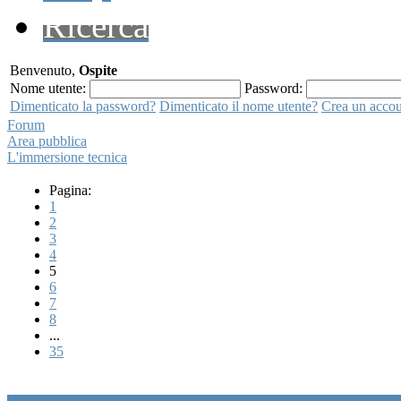
Ricerca
Benvenuto,
Ospite
Nome utente:
Password:
Dimenticato la password?
Dimenticato il nome utente?
Crea un acco
Forum
Area pubblica
L'immersione tecnica
Pagina:
1
2
3
4
5
6
7
8
...
35